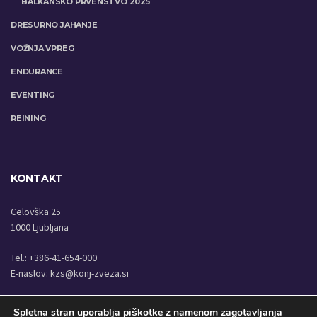
BALKANSKO PRVENSTVO 2025
DRESURNO JAHANJE
VOŽNJA VPREG
ENDURANCE
EVENTING
REINING
KONTAKT
Celovška 25
1000 Ljubljana
Tel.: +386-41-654-000
E-naslov:
kzs@konj-zveza.si
Spletna stran uporablja piškotke z namenom zagotavljanja