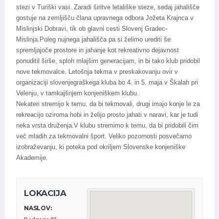
stezi v Turiški vasi. Zaradi širitve letališke steze, sedaj jahališče
gostuje na zemljišču člana upravnega odbora Jožeta Krajnca v
Mislinjski Dobravi, tik ob glavni cesti Slovenj Gradec-
Mislinja.Poleg nujnega jahališča pa si želimo urediti še
spremljajoče prostore in jahanje kot rekreativno dejavnost
ponuditil širše, sploh mlajšim generacijam, in bi tako klub pridobil
nove tekmovalce. Letošnja tekma v preskakovanju ovir v
organizaciji slovenjegraškega kluba bo 4. in 5. maja v Škalah pri
Velenju, v tamkajšnjem konjeniškem klubu.
Nekateri stremijo k temu, da bi tekmovali, drugi imajo konje le za
rekreacijo oziroma hobi in želijo prosto jahati v naravi, kar je tudi
neka vrsta druženja.V klubu stremimo k temu, da bi pridobili čim
več mladih za tekmovalni šport. Veliko pozornosti posvečamo
izobraževanju, ki poteka pod okriljem Slovenske konjeniške
Akademije.
LOKACIJA
NASLOV: