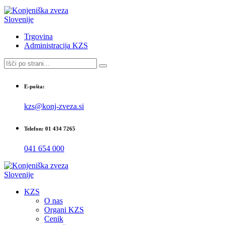
Trgovina
Administracija KZS
E-pošta:
kzs@konj-zveza.si
Telefon: 01 434 7265
041 654 000
KZS
O nas
Organi KZS
Cenik