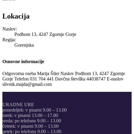
Lokacija
Naslov:
Podhom 13, 4247 Zgornje Gorje
Regija:
Gorenjska
Osnovne informacije
Odgovorna oseba
Marija Šiler
Naslov
Podhom 13, 4247 Zgornje
Gorje
Telefon
031 704 441
Davčna številka
44038747
E-naslov
slivnik.majda@gmail.com
URADNE URE
ponedeljek: v pisarni 9.00 – 13.00
torek: v pisarni 13.00 – 17.00
sreda: po telefonu 9.00 – 13.00
četrtek: v pisarni 9.00 – 13.00
petek: po telefonu 9.00 – 13.00