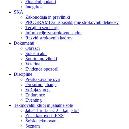
Finančni podatki
Integriteta
SKA
Zakonodaja in pravilniki
PROGRAMI za usposabljanje strokovnih delavcev
Tečaji in seminarji
Informacije za strokovne kadre
Razvid strokovnih kadrov
Dokumenti
Obrazci
Splošni akti
Športni pravilniki
Veterina
Evidenca opozoril
Discipline
Preskakovanje ovir
Dresurno jahanje
Vožnja vpreg
Endurance
Eventing
Tekmovalni klubi in jahalne šole
Jahač 1 in Jahač 2 – kaj je to?
Znak kakovosti KZS
Šolska tekmovanja
Seznam