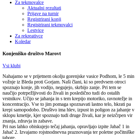
Za tekmovalce
Aktualni rezultati
Prijave na turnir
Registrirani konji
Registrirani tekmovalci
Lestvice
Za rekreativce
Koledar
Konjeniško društvo Marovt
Vsi klubi
Nahajamo se v prijetnem okolju gorenjske vasice Podhom, le 5 min
vožnje iz Bleda proti Gorjam. Naši člani, ki so predvsem otroci
spoznajo konje, jih vodijo, negujejo, skrbijo zanje. Pri tem se
naučijo potrpežljivosti do živali in posledično tudi do ostalih
vrstnikov. Učijo se jahanja in s tem krepijo motoriko, ravnotežje in
koncentracijo. Vse to jim pomaga spoznavati lastno telo, hkrati pa
krepi samopodobo. Društvo ima hlev, izpust in poligon za jahanje v
sklopu kmetije, kjer spoznajo tudi druge živali, kar je neizčrpen vir
znanja, zdravja in zabave.
Pri nas lahko obiskujejo tečaj jahanja, opravljajo izpite Jahač 1 in
Jahač 2. Izvajamo rojstnodnevna praznovanja ter poletne počitniške
tabore.