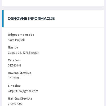
OSNOVNE INFORMACIJE
Odgovorna oseba
Klara Poljšak
Naslov
Zagrad 19, 8275 Škocjan
Telefon
040521644
Davčna številka
57570221
E-naslov
kdspirit174@gmail.com
Matična številka
2729407000