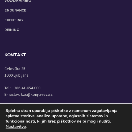
VOŽNJA VPREG
ENDURANCE
EVENTING
REINING
KONTAKT
Celovška 25
1000 Ljubljana
Tel.: +386-41-654-000
E-naslov:
kzs@konj-zveza.si
Spletna stran uporablja piškotke z namenom zagotavljanja
spletne storitve, analizo uporabe, oglasnih sistemov in
funkcionalnosti, ki jih brez piškotkov ne bi mogli nuditi.
COPYRIGHT © KONJENIŠKA ZVEZA SLOVENIJE 2020
Nastavitve
.
DOMOV
KOLEDAR
AKTUALNI REZULTATI
ZA REKREATIVCE
STARA STRAN