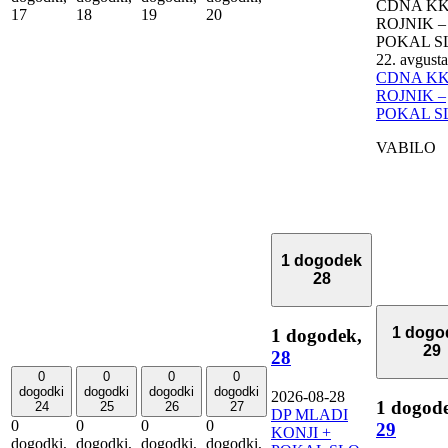
CDNA K
17
18
19
20
ROJNIK –
POKAL S
22. avgusta
CDNA K
ROJNIK –
POKAL S
VABILO
1 dogodek
28
1 dogo
1 dogodek,
29
28
0
0
0
0
dogodki
dogodki
dogodki
dogodki
2026-08-28
1 dogod
24
25
26
27
DP MLADI
0
0
0
0
29
KONJI +
dogodki,
dogodki,
dogodki,
dogodki,