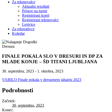
Za tekmovalce
Aktualni rezultati
Prijave na turnir
Registrirani konji
Registrirani tekmovalci
Lestvice
Za rekreativce
Koledar
Dresura
FINALE POKALA SLO V DRESURI IN DP ZA
MLADE KONJE – ŠD TITANI LJUBLJANA
30. septembra, 2023
-
1. oktobra, 2023
VABILO Finale pokala v dresurnem jahanju 2023
Podrobnosti
Začetek:
30. septembra, 2023
Konec: