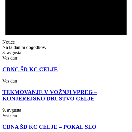
Notice
Na ta dan ni dogodkov.
8. avgusta
Ves dan
CDNC ŠD KC CELJE
Ves dan
TEKMOVANJE V VOŽNJI VPREG –
KONJEREJSKO DRUŠTVO CELJE
9. avgusta
Ves dan
CDNA ŠD KC CELJE – POKAL SLO