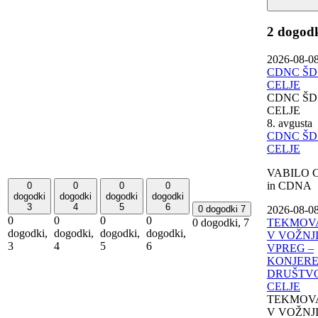
2 dogod
2026-08-0
CDNC ŠD
CELJE
CDNC ŠD
CELJE
8. avgusta
CDNC ŠD
CELJE
VABILO 
in CDNA
0
0
0
0
dogodki
dogodki
dogodki
dogodki
3
4
5
6
2026-08-0
0 dogodki
7
0
0
0
0
TEKMOV
0 dogodki,
7
dogodki,
dogodki,
dogodki,
dogodki,
V VOŽNJ
3
4
5
6
VPREG –
KONJERE
DRUŠTV
CELJE
TEKMOV
V VOŽNJ