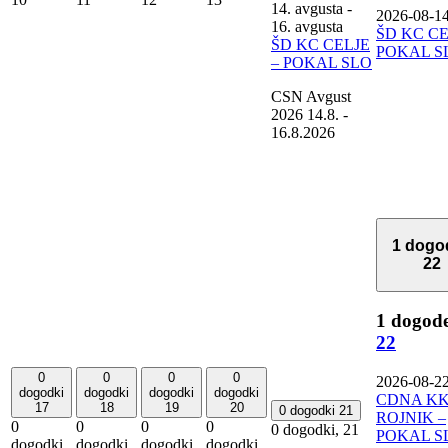
14. avgusta
-
2026-08-1
16. avgusta
ŠD KC CE
ŠD KC CELJE
POKAL S
– POKAL SLO
CSN Avgust
2026 14.8. -
16.8.2026
1 dogo
22
1 dogod
22
0
0
0
0
2026-08-2
dogodki
dogodki
dogodki
dogodki
CDNA K
17
18
19
20
0 dogodki
21
ROJNIK –
0
0
0
0
0 dogodki,
21
POKAL S
dogodki,
dogodki,
dogodki,
dogodki,