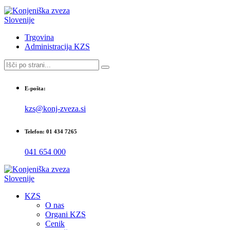
Trgovina
Administracija KZS
E-pošta:
kzs@konj-zveza.si
Telefon: 01 434 7265
041 654 000
KZS
O nas
Organi KZS
Cenik