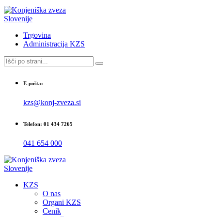
Trgovina
Administracija KZS
E-pošta:
kzs@konj-zveza.si
Telefon: 01 434 7265
041 654 000
KZS
O nas
Organi KZS
Cenik