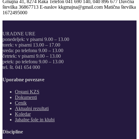
Gmajna 41, 8274 Raka
Telefon
041 690 140, 040 896 677
Davčna
številka
36867713
E-naslov
kkgmajna@gmail.com
Matična številka
1672495000
URADNE URE
ponedeljek: v pisarni 9.00 – 13.00
torek: v pisarni 13.00 – 17.00
sreda: po telefonu 9.00 – 13.00
četrtek: v pisarni 9.00 – 13.00
petek: po telefonu 9.00 – 13.00
tel. št. 041 654 000
Uporabne povezave
Organi KZS
Dokumenti
Cenik
Aktualni rezultati
Koledar
Jahalne šole in klubi
Discipline