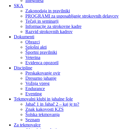
Integriteta
SKA
Zakonodaja in pravilniki
PROGRAMI za usposabljanje strokovnih delavcev
Tečaji in seminarji
Informacije za strokovne kadre
Razvid strokovnih kadrov
Dokumenti
Obrazci
Splošni akti
Športni pravilniki
Veterina
Evidenca opozoril
Discipline
Preskakovanje ovir
Dresurno jahanje
Vožnja vpreg
Endurance
Eventing
Tekmovalni klubi in jahalne šole
Jahač 1 in Jahač 2 – kaj je to?
Znak kakovosti KZS
Šolska tekmovanja
Seznam
Za tekmovalce