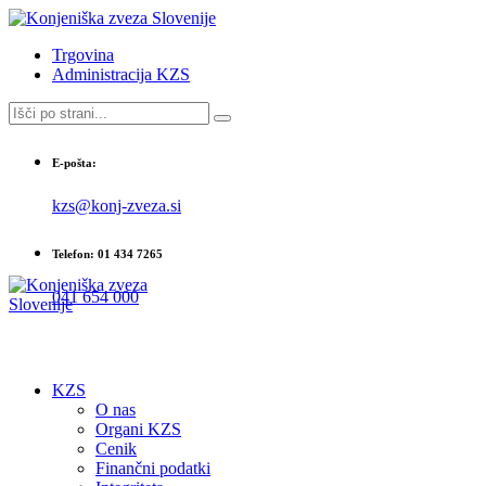
Trgovina
Administracija KZS
E-pošta:
kzs@konj-zveza.si
Telefon: 01 434 7265
041 654 000
KZS
O nas
Organi KZS
Cenik
Finančni podatki