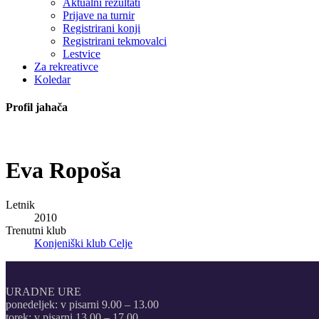
Aktualni rezultati
Prijave na turnir
Registrirani konji
Registrirani tekmovalci
Lestvice
Za rekreativce
Koledar
Profil jahača
Eva
Ropoša
Letnik
2010
Trenutni klub
Konjeniški klub Celje
URADNE URE
ponedeljek: v pisarni 9.00 – 13.00
torek: v pisarni 13.00 – 17.00