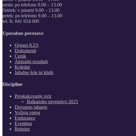
sreda: po telefonu 9.00 – 13.00
četrtek: v pisarni 9.00 – 13.00
petek: po telefonu 9.00 – 13.00
tel. št. 041 654 000
Uporabne povezave
Organi KZS
Dokumenti
Cenik
Aktualni rezultati
Koledar
Jahalne šole in klubi
Discipline
Preskakovanje ovir
Balkansko prvenstvo 2025
Dresurno jahanje
Vožnja vpreg
Endurance
Eventing
Reining