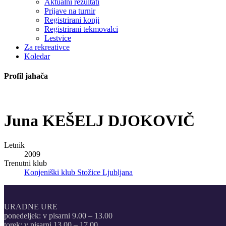
Aktualni rezultati
Prijave na turnir
Registrirani konji
Registrirani tekmovalci
Lestvice
Za rekreativce
Koledar
Profil jahača
Juna
KEŠELJ DJOKOVIČ
Letnik
2009
Trenutni klub
Konjeniški klub Stožice Ljubljana
URADNE URE
ponedeljek: v pisarni 9.00 – 13.00
torek: v pisarni 13.00 – 17.00