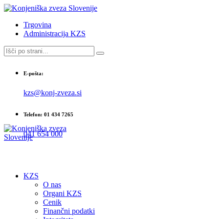
Trgovina
Administracija KZS
E-pošta:
kzs@konj-zveza.si
Telefon: 01 434 7265
041 654 000
KZS
O nas
Organi KZS
Cenik
Finančni podatki