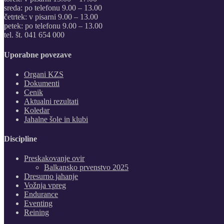
sreda: po telefonu 9.00 – 13.00
četrtek: v pisarni 9.00 – 13.00
petek: po telefonu 9.00 – 13.00
tel. št. 041 654 000
Uporabne povezave
Organi KZS
Dokumenti
Cenik
Aktualni rezultati
Koledar
Jahalne šole in klubi
Discipline
Preskakovanje ovir
Balkansko prvenstvo 2025
Dresurno jahanje
Vožnja vpreg
Endurance
Eventing
Reining