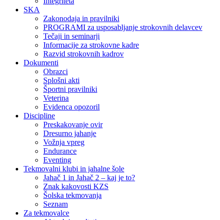
Integriteta
SKA
Zakonodaja in pravilniki
PROGRAMI za usposabljanje strokovnih delavcev
Tečaji in seminarji
Informacije za strokovne kadre
Razvid strokovnih kadrov
Dokumenti
Obrazci
Splošni akti
Športni pravilniki
Veterina
Evidenca opozoril
Discipline
Preskakovanje ovir
Dresurno jahanje
Vožnja vpreg
Endurance
Eventing
Tekmovalni klubi in jahalne šole
Jahač 1 in Jahač 2 – kaj je to?
Znak kakovosti KZS
Šolska tekmovanja
Seznam
Za tekmovalce