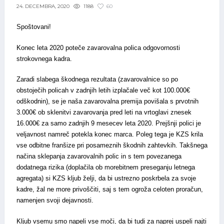
1188
60
24. DECEMBRA, 2020
Spoštovani!
Konec leta 2020 poteče zavarovalna polica odgovornosti
strokovnega kadra.
Zaradi slabega škodnega rezultata (zavarovalnice so po
obstoječih policah v zadnjih letih izplačale več kot 100.000€
odškodnin), se je naša zavarovalna premija povišala s prvotnih
3.000€ ob sklenitvi zavarovanja pred leti na vrtoglavi znesek
16.000€ za samo zadnjih 9 mesecev leta 2020. Prejšnji polici je
veljavnost namreč potekla konec marca. Poleg tega je KZS krila
vse odbitne franšize pri posameznih škodnih zahtevkih. Takšnega
načina sklepanja zavarovalnih polic in s tem povezanega
dodatnega rizika (doplačila ob morebitnem preseganju letnega
agregata) si KZS kljub želji, da bi ustrezno poskrbela za svoje
kadre, žal ne more privoščiti, saj s tem ogroža celoten proračun,
namenjen svoji dejavnosti.
Kljub vsemu smo napeli vse moči, da bi tudi za naprej uspeli najti