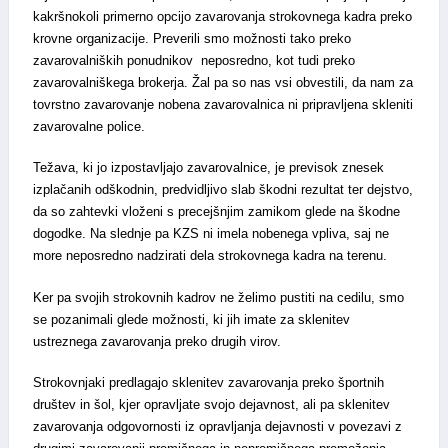
kakršnokoli primerno opcijo zavarovanja strokovnega kadra preko
krovne organizacije. Preverili smo možnosti tako preko
zavarovalniških ponudnikov neposredno, kot tudi preko
zavarovalniškega brokerja. Žal pa so nas vsi obvestili, da nam za
tovrstno zavarovanje nobena zavarovalnica ni pripravljena skleniti
zavarovalne police.
Težava, ki jo izpostavljajo zavarovalnice, je previsok znesek
izplačanih odškodnin, predvidljivo slab škodni rezultat ter dejstvo,
da so zahtevki vloženi s precejšnjim zamikom glede na škodne
dogodke. Na slednje pa KZS ni imela nobenega vpliva, saj ne
more neposredno nadzirati dela strokovnega kadra na terenu.
Ker pa svojih strokovnih kadrov ne želimo pustiti na cedilu, smo
se pozanimali glede možnosti, ki jih imate za sklenitev
ustreznega zavarovanja preko drugih virov.
Strokovnjaki predlagajo sklenitev zavarovanja preko športnih
društev in šol, kjer opravljate svojo dejavnost, ali pa sklenitev
zavarovanja odgovornosti iz opravljanja dejavnosti v povezavi z