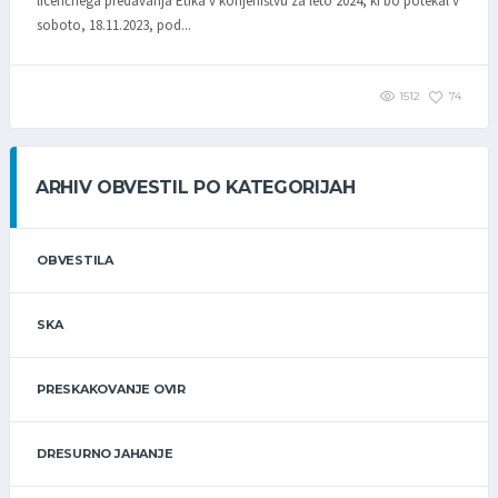
licenčnega predavanja Etika v konjeništvu za leto 2024, ki bo potekal v
soboto, 18.11.2023, pod...
1512
74
ARHIV OBVESTIL PO KATEGORIJAH
OBVESTILA
SKA
PRESKAKOVANJE OVIR
DRESURNO JAHANJE