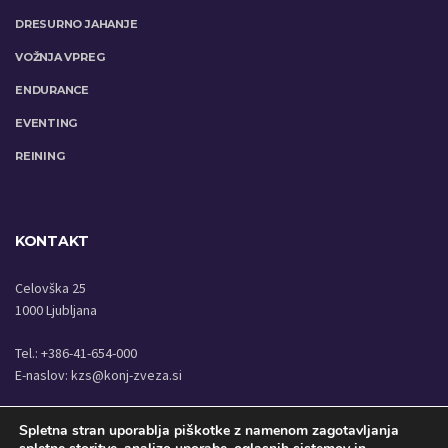
DRESURNO JAHANJE
VOŽNJA VPREG
ENDURANCE
EVENTING
REINING
KONTAKT
Celovška 25
1000 Ljubljana
Tel.: +386-41-654-000
E-naslov:
kzs@konj-zveza.si
Spletna stran uporablja piškotke z namenom zagotavljanja