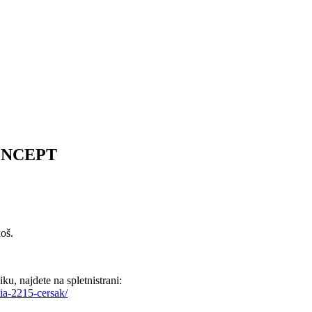
ONCEPT
oš.
u, najdete na spletnistrani:
ia-2215-cersak/