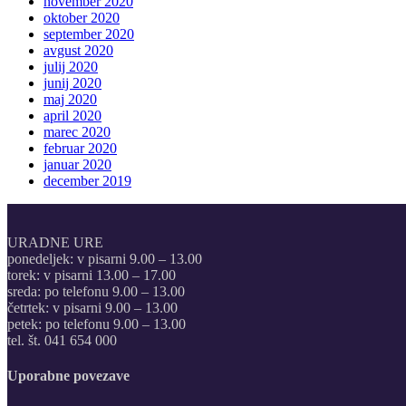
november 2020
oktober 2020
september 2020
avgust 2020
julij 2020
junij 2020
maj 2020
april 2020
marec 2020
februar 2020
januar 2020
december 2019
URADNE URE
ponedeljek: v pisarni 9.00 – 13.00
torek: v pisarni 13.00 – 17.00
sreda: po telefonu 9.00 – 13.00
četrtek: v pisarni 9.00 – 13.00
petek: po telefonu 9.00 – 13.00
tel. št. 041 654 000
Uporabne povezave