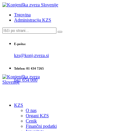
Trgovina
Administracija KZS
E-pošta:
kzs@konj-zveza.si
Telefon: 01 434 7265
041 654 000
KZS
O nas
Organi KZS
Cenik
Finančni podatki