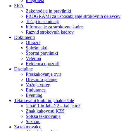
Integriteta
SKA
Zakonodaja in pravilniki
PROGRAMI za usposabljanje strokovnih delavcev
Tečaji in seminarji
Informacije za strokovne kadre
Razvid strokovnih kadrov
Dokumenti
Obrazci
Splošni akti
Športni pravilniki
Veterina
Evidenca opozoril
Discipline
Preskakovanje ovir
Dresurno jahanje
Vožnja vpreg
Endurance
Eventing
Tekmovalni klubi in jahalne šole
Jahač 1 in Jahač 2 – kaj je to?
Znak kakovosti KZS
Šolska tekmovanja
Seznam
Za tekmovalce