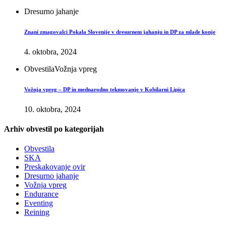
Dresurno jahanje
Znani zmagovalci Pokala Slovenije v dresurnem jahanju in DP za mlade konje
4. oktobra, 2024
Obvestila
Vožnja vpreg
Vožnja vpreg – DP in mednarodno tekmovanje v Kobilarni Lipica
10. oktobra, 2024
Arhiv obvestil po kategorijah
Obvestila
SKA
Preskakovanje ovir
Dresurno jahanje
Vožnja vpreg
Endurance
Eventing
Reining