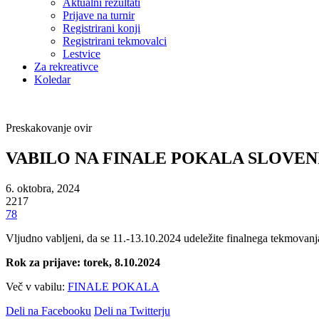
Aktualni rezultati
Prijave na turnir
Registrirani konji
Registrirani tekmovalci
Lestvice
Za rekreativce
Koledar
Preskakovanje ovir
VABILO NA FINALE POKALA SLOVEN
6. oktobra, 2024
2217
78
Vljudno vabljeni, da se 11.-13.10.2024 udeležite finalnega tekmovanj
Rok za prijave: torek, 8.10.2024
Več v vabilu:
FINALE POKALA
Deli na Facebooku
Deli na Twitterju