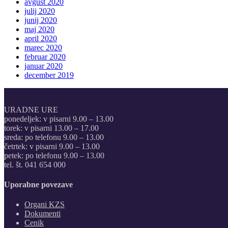
avgust 2020
julij 2020
junij 2020
maj 2020
april 2020
marec 2020
februar 2020
januar 2020
december 2019
URADNE URE
ponedeljek: v pisarni 9.00 – 13.00
torek: v pisarni 13.00 – 17.00
sreda: po telefonu 9.00 – 13.00
četrtek: v pisarni 9.00 – 13.00
petek: po telefonu 9.00 – 13.00
tel. št. 041 654 000
Uporabne povezave
Organi KZS
Dokumenti
Cenik