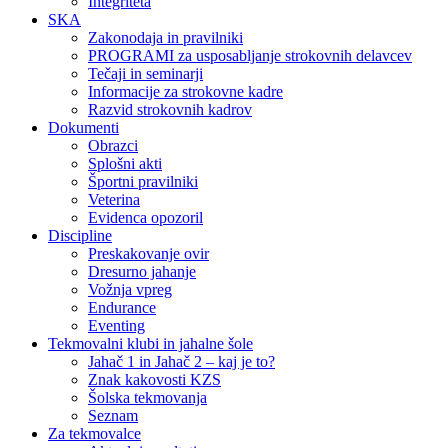
Integriteta
SKA
Zakonodaja in pravilniki
PROGRAMI za usposabljanje strokovnih delavcev
Tečaji in seminarji
Informacije za strokovne kadre
Razvid strokovnih kadrov
Dokumenti
Obrazci
Splošni akti
Športni pravilniki
Veterina
Evidenca opozoril
Discipline
Preskakovanje ovir
Dresurno jahanje
Vožnja vpreg
Endurance
Eventing
Tekmovalni klubi in jahalne šole
Jahač 1 in Jahač 2 – kaj je to?
Znak kakovosti KZS
Šolska tekmovanja
Seznam
Za tekmovalce