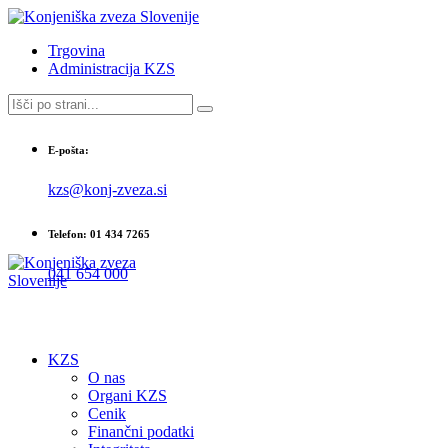
Trgovina
Administracija KZS
E-pošta:
kzs@konj-zveza.si
Telefon: 01 434 7265
041 654 000
KZS
O nas
Organi KZS
Cenik
Finančni podatki