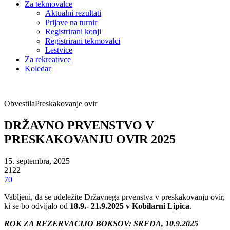
Za tekmovalce
Aktualni rezultati
Prijave na turnir
Registrirani konji
Registrirani tekmovalci
Lestvice
Za rekreativce
Koledar
Obvestila
Preskakovanje ovir
DRŽAVNO PRVENSTVO V
PRESKAKOVANJU OVIR 2025
15. septembra, 2025
2122
70
Vabljeni, da se udeležite Državnega prvenstva v preskakovanju ovir,
ki se bo odvijalo od
18.9.- 21.9.2025 v Kobilarni Lipica
.
ROK ZA REZERVACIJO BOKSOV: SREDA, 10.9.2025