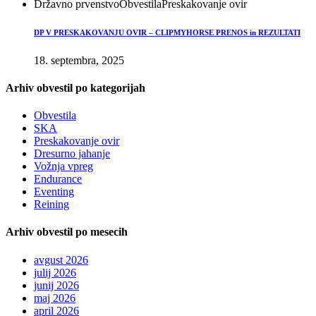
Državno prvenstvo
Obvestila
Preskakovanje ovir
DP V PRESKAKOVANJU OVIR – CLIPMYHORSE PRENOS in REZULTATI
18. septembra, 2025
Arhiv obvestil po kategorijah
Obvestila
SKA
Preskakovanje ovir
Dresurno jahanje
Vožnja vpreg
Endurance
Eventing
Reining
Arhiv obvestil po mesecih
avgust 2026
julij 2026
junij 2026
maj 2026
april 2026