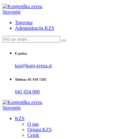
Trgovina
Administracija KZS
E-pošta:
kzs@konj-zveza.si
Telefon: 01 434 7265
041 654 000
KZS
O nas
Organi KZS
Cenik