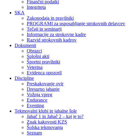
Finančni podatki
Integriteta
SKA
Zakonodaja in pravilniki
PROGRAMI za usposabljanje strokovnih delavcev
Tečaji in seminarji
Informacije za strokovne kadre
Razvid strokovnih kadrov
Dokumenti
Obrazci
Splošni akti
Športni pravilniki
Veterina
Evidenca opozoril
Discipline
Preskakovanje ovir
Dresurno jahanje
Vožnja vpreg
Endurance
Eventing
Tekmovalni klubi in jahalne šole
Jahač 1 in Jahač 2 – kaj je to?
Znak kakovosti KZS
Šolska tekmovanja
Seznam