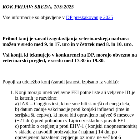
ROK PRIJAV: SREDA, 10.9.2025
Vse informacije so objavljene v
DP preskakovanje 2025
Prihod konj je zaradi zagotavljanja veterinarskega nadzora
možen v sredo med 9. in 17. uro in v četrtek med 8. in 10. uro.
Vsi konji, ki tekmujejo v konkurenci za DP, morajo obvezno na
veterinarski pregled, v sredo med 17.30 in 19.30.
Pogoji za udeležbo konj (zaradi jasnosti izpisano iz vabila):
Konji morajo imeti veljavne FEI potne liste ali veljavne ID-je
iz katerih je razvidno:
a) IAK – Coggins test, ki ne sme biti starejši od enega leta,
b) datum zadnje vakcinacije proti konjski influenci (ime in
serijska št. cepiva), ki mora biti opravljeno največ 6 mesecev
(+21 dni) pred prihodom v Lipico v skladu s pravili FEI
c) potrdilo o cepljenju proti EHV-1 ( konjski rinopneumonitis)
v skladu z navodili proizvajalca ( najmanj 14 dni po
opravljenem bazalnem cepljenju oziroma ne več kot 6