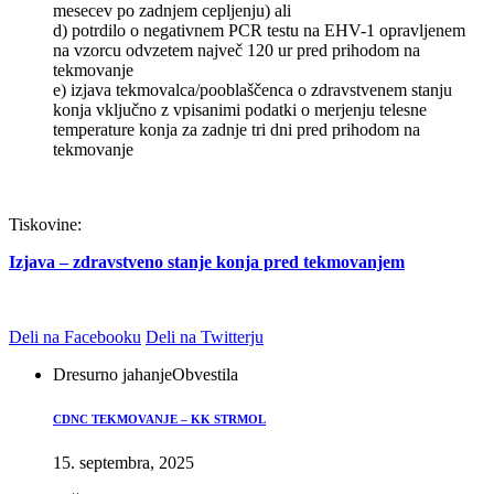
mesecev po zadnjem cepljenju) ali
d) potrdilo o negativnem PCR testu na EHV-1 opravljenem
na vzorcu odvzetem največ 120 ur pred prihodom na
tekmovanje
e) izjava tekmovalca/pooblaščenca o zdravstvenem stanju
konja vključno z vpisanimi podatki o merjenju telesne
temperature konja za zadnje tri dni pred prihodom na
tekmovanje
Tiskovine:
Izjava – zdravstveno stanje konja pred tekmovanjem
Deli na Facebooku
Deli na Twitterju
Dresurno jahanje
Obvestila
CDNC TEKMOVANJE – KK STRMOL
15. septembra, 2025