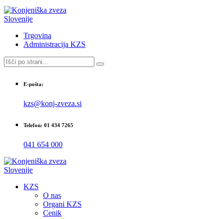
Trgovina
Administracija KZS
E-pošta:
kzs@konj-zveza.si
Telefon: 01 434 7265
041 654 000
KZS
O nas
Organi KZS
Cenik