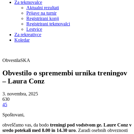
Za tekmovalce
Aktualni rezultati
Prijave na turnir
Registrirani konji
Registrirani tekmovalci
Lestvice
Za rekreativce
Koledar
Obvestila
SKA
Obvestilo o spremembi urnika treningov
– Laura Conz
3. novembra, 2025
630
45
Spoštovani,
obveščamo vas, da bodo
treningi pod vodstvom ge. Laure Conz v
sredo potekali med 8.00 in 14.30 uro
. Zaradi osebnih obveznosti