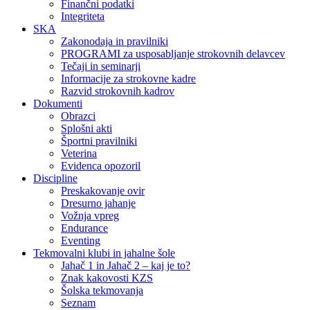
Finančni podatki
Integriteta
SKA
Zakonodaja in pravilniki
PROGRAMI za usposabljanje strokovnih delavcev
Tečaji in seminarji
Informacije za strokovne kadre
Razvid strokovnih kadrov
Dokumenti
Obrazci
Splošni akti
Športni pravilniki
Veterina
Evidenca opozoril
Discipline
Preskakovanje ovir
Dresurno jahanje
Vožnja vpreg
Endurance
Eventing
Tekmovalni klubi in jahalne šole
Jahač 1 in Jahač 2 – kaj je to?
Znak kakovosti KZS
Šolska tekmovanja
Seznam