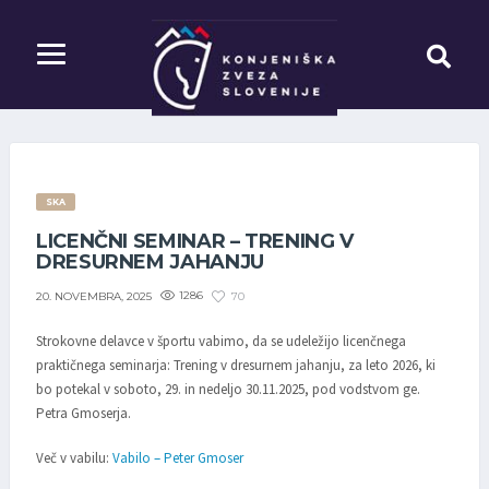
SKA
LICENČNI SEMINAR – TRENING V
DRESURNEM JAHANJU
1286
70
20. NOVEMBRA, 2025
Strokovne delavce v športu vabimo, da se udeležijo licenčnega
praktičnega seminarja: Trening v dresurnem jahanju, za leto 2026, ki
bo potekal v soboto, 29. in nedeljo 30.11.2025, pod vodstvom ge.
Petra Gmoserja.
Več v vabilu:
Vabilo – Peter Gmoser