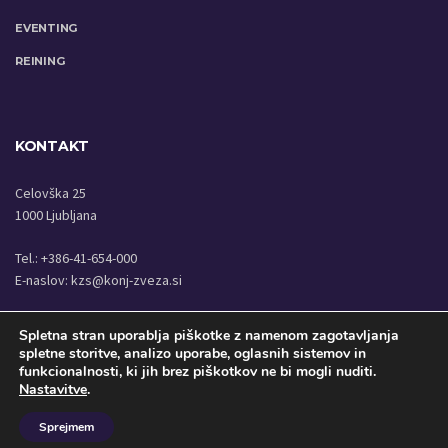
EVENTING
REINING
KONTAKT
Celovška 25
1000 Ljubljana
Tel.: +386-41-654-000
E-naslov:
kzs@konj-zveza.si
Spletna stran uporablja piškotke z namenom zagotavljanja
spletne storitve, analizo uporabe, oglasnih sistemov in
funkcionalnosti, ki jih brez piškotkov ne bi mogli nuditi.
COPYRIGHT © KONJENIŠKA ZVEZA SLOVENIJE 2020
Nastavitve
.
DOMOV
KOLEDAR
AKTUALNI REZULTATI
ZA REKREATIVCE
STARA STRAN
ADMINISTRACIJA KZS
Sprejmem