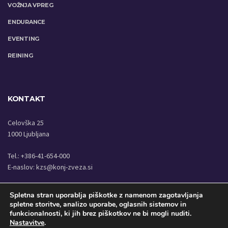
VOŽNJA VPREG
ENDURANCE
EVENTING
REINING
KONTAKT
Celovška 25
1000 Ljubljana
Tel.: +386-41-654-000
E-naslov:
kzs@konj-zveza.si
Spletna stran uporablja piškotke z namenom zagotavljanja
spletne storitve, analizo uporabe, oglasnih sistemov in
funkcionalnosti, ki jih brez piškotkov ne bi mogli nuditi.
COPYRIGHT © KONJENIŠKA ZVEZA SLOVENIJE 2020
Nastavitve
.