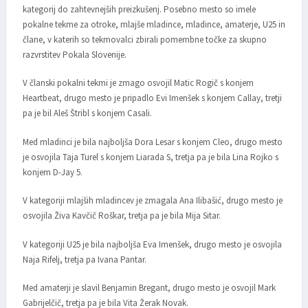
kategorij do zahtevnejših preizkušenj. Posebno mesto so imele
pokalne tekme za otroke, mlajše mladince, mladince, amaterje, U25 in
člane, v katerih so tekmovalci zbirali pomembne točke za skupno
razvrstitev Pokala Slovenije.
V članski pokalni tekmi je zmago osvojil Matic Rogič s konjem
Heartbeat, drugo mesto je pripadlo Evi Imenšek s konjem Callay, tretji
pa je bil Aleš Štribl s konjem Casali.
Med mladinci je bila najboljša Dora Lesar s konjem Cleo, drugo mesto
je osvojila Taja Turel s konjem Liarada S, tretja pa je bila Lina Rojko s
konjem D-Jay 5.
V kategoriji mlajših mladincev je zmagala Ana Ilibašić, drugo mesto je
osvojila Živa Kavčič Roškar, tretja pa je bila Mija Sitar.
V kategoriji U25 je bila najboljša Eva Imenšek, drugo mesto je osvojila
Naja Rifelj, tretja pa Ivana Pantar.
Med amaterji je slavil Benjamin Bregant, drugo mesto je osvojil Mark
Gabrijelčič, tretja pa je bila Vita Žerak Novak.