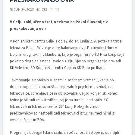
PRESKAKOVANJU OVIR
362
115
15. JUNIJA, 2026
V Celju zaključena tretja tekma za Pokal Slovenije v
preskakovanju ovir
V Konjeniškem centru Celje je od 12. do 14. junija 2026 potekala tretja
tekma za Pokal Slovenije v preskakovanju ovir. Po uvodni tekmi v
Lipici in drugi tekmi v Mariboru, ki jo je organiziralo ŠD Hiša konj, se je
pokalno dogajanje nadaljevalo v Celju, kjer so organizacijo prevzeli
KK Velebiro, ŠD Konjeniški center Celje in ŠD Brdo pri Ihanu.
Tekmovanje je potekalo v lepem in sončnem vremenu, kar je ob
dobrih pogojih na prizorišču prispevalo k prijetnemu vzdušju za
tekmovalce, spremljevalce in obiskovalce. Celjski konjeniški konec
tedna je bil tudi zelo številčen, saj je na turnirju nastopilo 237
tekmovalk in tekmovalcev ter 274 konj. Poleg slovenskih
predstavnikov so nastopili tudi tekmovalci iz tujine, med njimi iz
Avstrije, Srbije in ZDA.
Program je obsegal tekme različnih težavnostnih stopenj, od nižjih