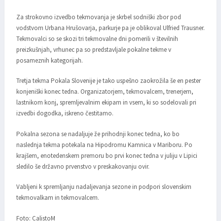
Za strokovno izvedbo tekmovanja je skrbel sodniški zbor pod
vodstvom Urbana Hrušovarja, parkurje pa je oblikoval Ulfried Trausner.
Tekmovalci so se skozi tri tekmovalne dni pomerili v številnih
preizkušnjah, vrhunec pa so predstavljale pokalne tekme v
posameznih kategorijah.
Tretja tekma Pokala Slovenije je tako uspešno zaokrožila še en pester
konjeniški konec tedna. Organizatorjem, tekmovalcem, trenerjem,
lastnikom konj, spremljevalnim ekipam in vsem, ki so sodelovali pri
izvedbi dogodka, iskreno čestitamo.
Pokalna sezona se nadaljuje že prihodnji konec tedna, ko bo
naslednja tekma potekala na Hipodromu Kamnica v Mariboru. Po
krajšem, enotedenskem premoru bo prvi konec tedna v juliju v Lipici
sledilo še državno prvenstvo v preskakovanju ovir.
Vabljeni k spremljanju nadaljevanja sezone in podpori slovenskim
tekmovalkam in tekmovalcem.
Foto: CalistoM