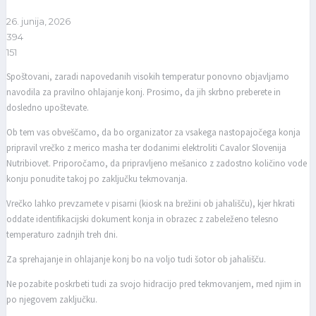
26. junija, 2026
394
151
Spoštovani, zaradi napovedanih visokih temperatur ponovno objavljamo
navodila za pravilno ohlajanje konj. Prosimo, da jih skrbno preberete in
dosledno upoštevate.
Ob tem vas obveščamo, da bo organizator za vsakega nastopajočega konja
pripravil vrečko z merico masha ter dodanimi elektroliti Cavalor Slovenija
Nutribiovet. Priporočamo, da pripravljeno mešanico z zadostno količino vode
konju ponudite takoj po zaključku tekmovanja.
Vrečko lahko prevzamete v pisarni (kiosk na brežini ob jahališču), kjer hkrati
oddate identifikacijski dokument konja in obrazec z zabeleženo telesno
temperaturo zadnjih treh dni.
Za sprehajanje in ohlajanje konj bo na voljo tudi šotor ob jahališču.
Ne pozabite poskrbeti tudi za svojo hidracijo pred tekmovanjem, med njim in
po njegovem zaključku.