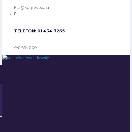
kzs@konj-zveza.si
TELEFON: 01 434 7265
041 654 000