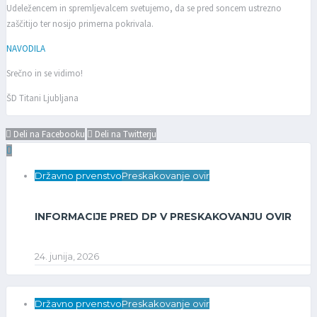
Udeležencem in spremljevalcem svetujemo, da se pred soncem ustrezno
zaščitijo ter nosijo primerna pokrivala.
NAVODILA
Srečno in se vidimo!
ŠD Titani Ljubljana
Deli na Facebooku
Deli na Twitterju
Državno prvenstvo
Preskakovanje ovir
INFORMACIJE PRED DP V PRESKAKOVANJU OVIR
24. junija, 2026
Državno prvenstvo
Preskakovanje ovir