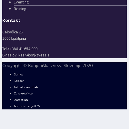
Eventing
Reining
Kontakt
Celovška 25
1000 Ljubljana
Tel.: +386-41-654-000
E-naslov:
kzs@konj-zveza.si
Copyright © Konjeniška zveza Slovenije 2020
Domov
Koledar
Aktualni rezultati
Za rekreativce
Stara stran
Administracija KZS